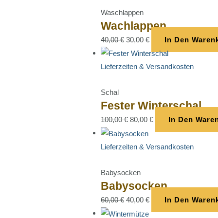
Waschlappen
Wachlappen
40,00
€
30,00
€
In Den Waren
Lieferzeiten & Versandkosten
Schal
Fester Winterschal
100,00
€
80,00
€
In Den Ware
Lieferzeiten & Versandkosten
Babysocken
Babysocken
60,00
€
40,00
€
In Den Waren