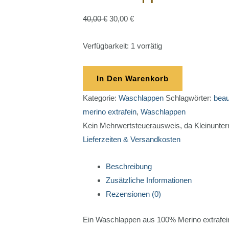
40,00
€
30,00
€
Verfügbarkeit:
1 vorrätig
In Den Warenkorb
Kategorie:
Waschlappen
Schlagwörter:
beau
merino extrafein
,
Waschlappen
Kein Mehrwertsteuerausweis, da Kleinunte
Lieferzeiten & Versandkosten
Beschreibung
Zusätzliche Informationen
Rezensionen (0)
Ein Waschlappen aus 100% Merino extrafein